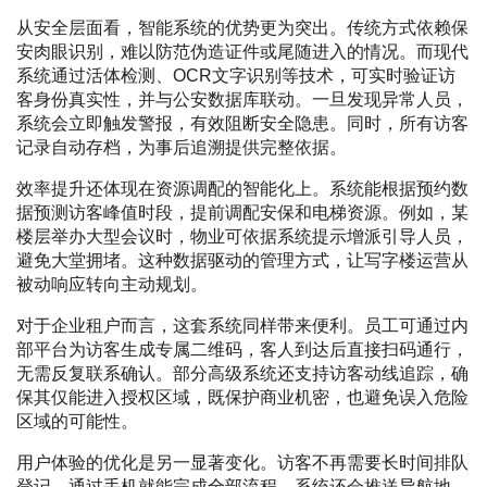
从安全层面看，智能系统的优势更为突出。传统方式依赖保
安肉眼识别，难以防范伪造证件或尾随进入的情况。而现代
系统通过活体检测、OCR文字识别等技术，可实时验证访
客身份真实性，并与公安数据库联动。一旦发现异常人员，
系统会立即触发警报，有效阻断安全隐患。同时，所有访客
记录自动存档，为事后追溯提供完整依据。
效率提升还体现在资源调配的智能化上。系统能根据预约数
据预测访客峰值时段，提前调配安保和电梯资源。例如，某
楼层举办大型会议时，物业可依据系统提示增派引导人员，
避免大堂拥堵。这种数据驱动的管理方式，让写字楼运营从
被动响应转向主动规划。
对于企业租户而言，这套系统同样带来便利。员工可通过内
部平台为访客生成专属二维码，客人到达后直接扫码通行，
无需反复联系确认。部分高级系统还支持访客动线追踪，确
保其仅能进入授权区域，既保护商业机密，也避免误入危险
区域的可能性。
用户体验的优化是另一显著变化。访客不再需要长时间排队
登记，通过手机就能完成全部流程。系统还会推送导航地